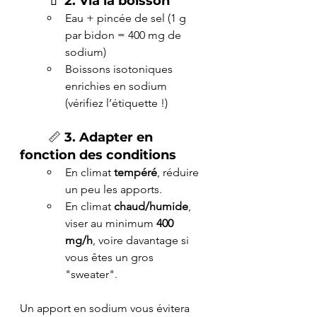
	🧃 
2. Via la boisson
Eau + pincée de sel (1 g 
par bidon = 400 mg de 
sodium)
Boissons isotoniques 
enrichies en sodium 
(vérifiez l’étiquette !)
	📏 
3. Adapter en 
fonction des conditions
En climat 
tempéré
, réduire 
un peu les apports.
En climat 
chaud/humide
, 
viser au minimum 
400 
mg/h
, voire davantage si 
vous êtes un gros 
"sweater".
Un apport en sodium vous évitera 