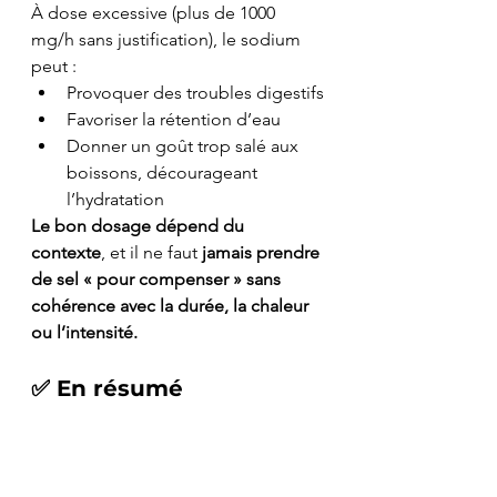
À dose excessive (plus de 1000 
mg/h sans justification), le sodium 
peut :
Provoquer des troubles digestifs
Favoriser la rétention d’eau
Donner un goût trop salé aux 
boissons, décourageant 
l’hydratation
Le bon dosage dépend du 
contexte
, et il ne faut 
jamais prendre 
de sel « pour compenser » sans 
cohérence avec la durée, la chaleur 
ou l’intensité.
✅ 
En résumé
Élément clé
À retenir
Rôle du sodium
Équilibre 