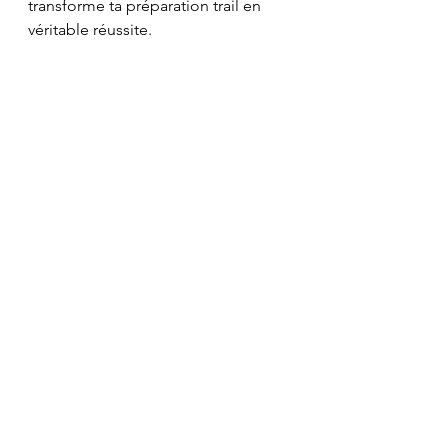
transforme ta préparation trail en 
véritable réussite.
Voir tout
Posts récents