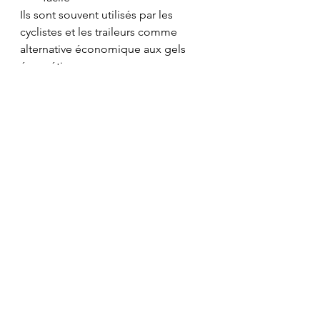
Ils sont souvent utilisés par les 
cyclistes et les traileurs comme 
alternative économique aux gels 
énergétiques.
Le vrai critère : la 
tolérance digestive 
⚠️ 
Le meilleur produit n’est pas 
forcément le plus cher.
Le meilleur produit est celui qui :
t’apporte assez de glucides
ne provoque pas de troubles 
digestifs
est facile à consommer
te donne envie de continuer à 