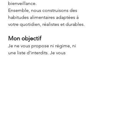
bienveillance. 
Ensemble, nous construisons des 
habitudes alimentaires adaptées à 
votre quotidien, réalistes et durables.
Mon objectif
Je ne vous propose ni régime, ni 
une liste d'interdits. Je vous 
accompagne vers une alimentation 
équilibrée, flexible et plaisir, qui 
respecte votre identité, soutient 
votre santé et vous permet de 
retrouver confiance dans vos choix 
alimentaires. 
Ma mission 
V
ous transmettre les clés d'une 
alimentation consciente, 