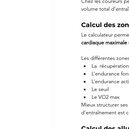
Chez les coureurs p
volume total d’entra
Calcul des zo
Le calculateur perme
cardiaque maximale
Les différentes zone
La  récupération
L’endurance fo
L’endurance act
Le seuil
Le VO2 max
Mieux structurer ses
d’entraînement est c
Calcul des all