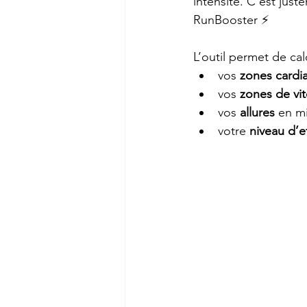
intensité. C’est juste
RunBooster ⚡
L’outil permet de ca
vos 
zones cardi
vos 
zones de vi
vos 
allures 
en m
votre 
niveau d’ef