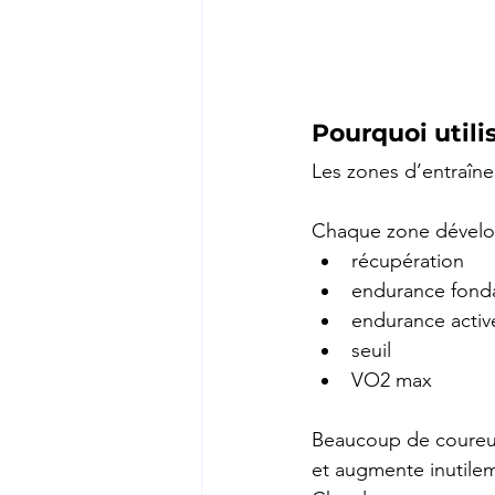
Pourquoi utili
Les zones d’entraîne
Chaque zone dévelop
récupération
endurance fond
endurance activ
seuil
VO2 max
Beaucoup de coureurs
et augmente inutilem