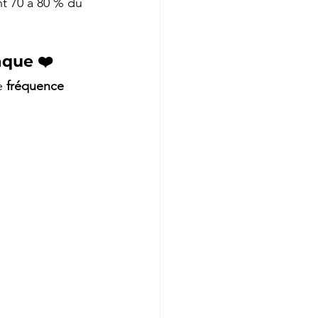
t 70 à 80 % du 
aque ❤️
e 
fréquence 
 