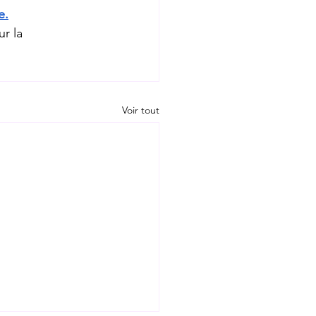
e.
r la 
Voir tout