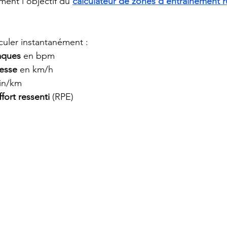
ment l’objectif du 
calculateur de zones d’entraînement 
lculer instantanément :
aques
 en bpm
tesse
 en km/h
in/km
fort ressenti
 (RPE)