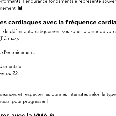
erformants, l’endurance fondamentale représente souven
înement. 📊
nes cardiaques avec la fréquence cardi
t de définir automatiquement vos zones à partir de votr
 (FC max).
s d'entraînement:
ndamentale
ive ou Z2
 séances et respecter les bonnes intensités selon le type
rucial pour progresser !
ures avec la VMA ⚙️ 