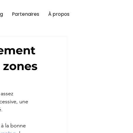
og
Partenaires
À propos
nement
t zones
 assez 
cessive, une 
é.
 à la bonne 