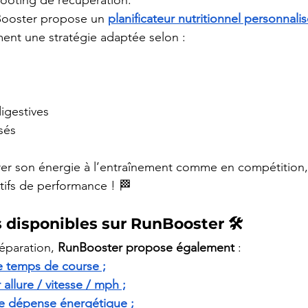
 footing de récupération.
ooster propose un 
planificateur nutritionnel personnali
ent une stratégie adaptée selon :
 
igestives 
isés
érer son énergie à l’entraînement comme en compétition,
tifs de performance ! 🏁
s disponibles sur RunBooster 🛠️ 
éparation, 
RunBooster propose également
 :
e temps de course ;
allure / vitesse / mph ;
de dépense énergétique ;